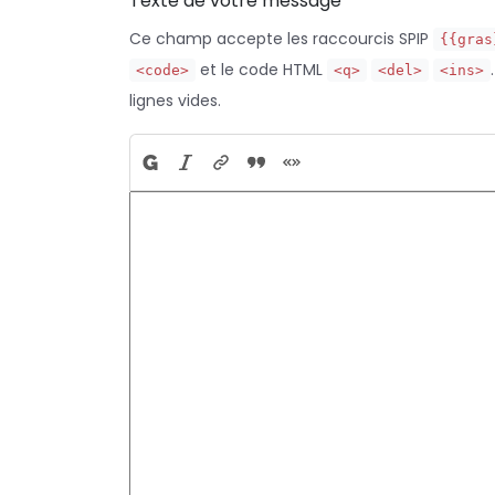
Texte de votre message
Ce champ accepte les raccourcis SPIP
{{gras
et le code HTML
<code>
<q>
<del>
<ins>
lignes vides.