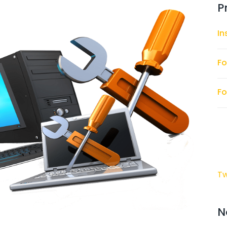
P
In
Fo
Fo
Tw
N