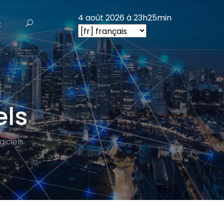
4 août 2026 à 23h25min
t
els
giciels