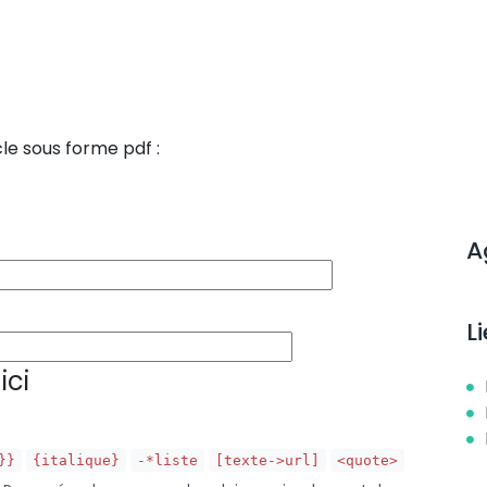
le sous forme pdf :
A
L
ici
}}
{italique}
-*liste
[texte->url]
<quote>