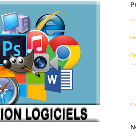
P
In
Fo
Fo
Tw
N