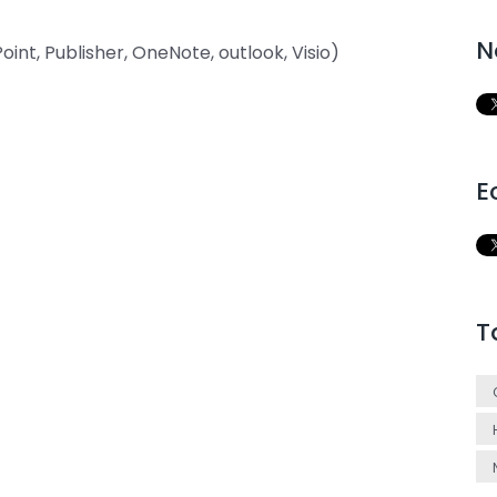
N
int, Publisher, OneNote, outlook, Visio)
E
T