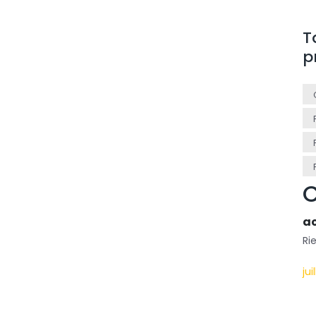
T
p
C
ao
Ri
jui