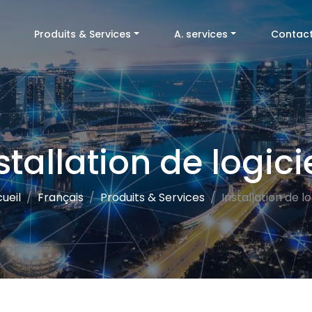
(current)
Produits & Services
A. services
Contac
stallation de logici
ueil
Français
Produits & Services
Installation de lo