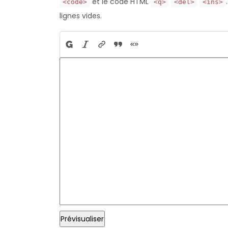
et le code HTML
<code>
<q>
<del>
<ins>
lignes vides.