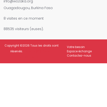
info@wozaka.org
Ouagadougou, Burkina Faso
8 visites en ce moment
88535 visiteurs (euses).
Copyright ©
2026 Tous les droits sont
Votre besoin
réservés.
Osaka,大阪市 Ōsaka-
Espace échange
Contactez-nous
shi,Wordle,japan