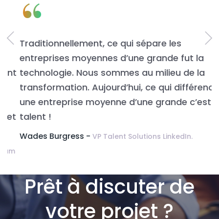
“
Traditionnellement, ce qui sépare les
L
entreprises moyennes d’une grande fut la
n
t
technologie. Nous sommes au milieu de la
v
transformation. Aujourd’hui, ce qui différencie
É
une entreprise moyenne d’une grande c’est le
t
talent !
Wades Burgress -
VP Talent Solutions LinkedIn.
m
Prêt à discuter de
votre projet ?