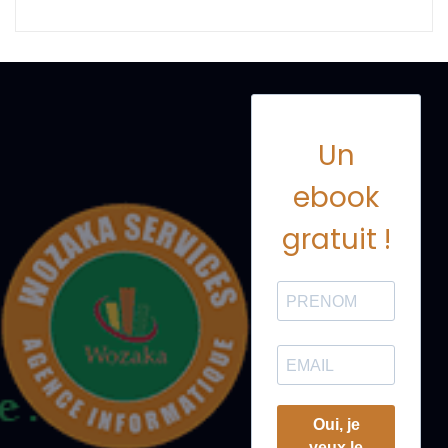
Un
ebook
gratuit !
Oui, je
veux le