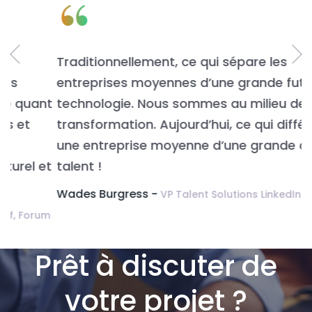
“
Traditionnellement, ce qui sépare les
L
entreprises moyennes d’une grande fut la
n
t
technologie. Nous sommes au milieu de la
v
transformation. Aujourd’hui, ce qui différencie
É
une entreprise moyenne d’une grande c’est le
t
talent !
Wades Burgress -
VP Talent Solutions LinkedIn.
m
Prêt à discuter de
votre projet ?