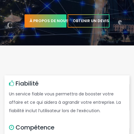
À PROPOS DE NOUS
OBTENIR UN DEVIS
t
b
Fiabilité
Un service fiable vous permettra de booster votre
e
affaire et ce qui aidera à agrandir votre entreprise. La
fiabilité inclut l’utilisateur lors de l’exécution.
Compétence
e