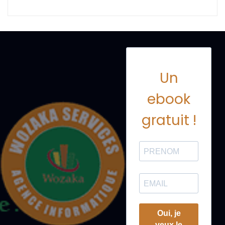
Un
ebook
gratuit !
Oui, je
veux le