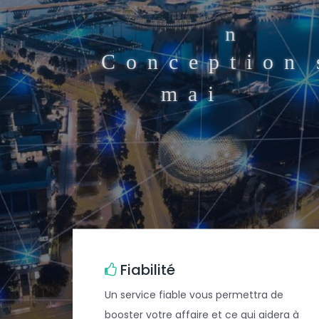
C
o
n
c
e
p
t
i
o
n
t
m
a
i
n
e
e
Fiabilité
Un service fiable vous permettra de
booster votre affaire et ce qui aidera à