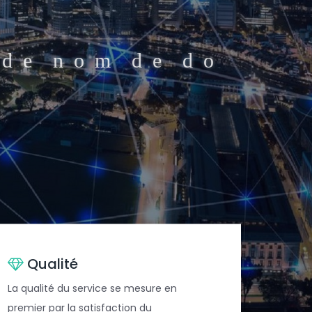
d
e
n
o
m
d
e
d
o
a
i
l
p
r
o
.
.
.
Qualité
La qualité du service se mesure en
premier par la satisfaction du