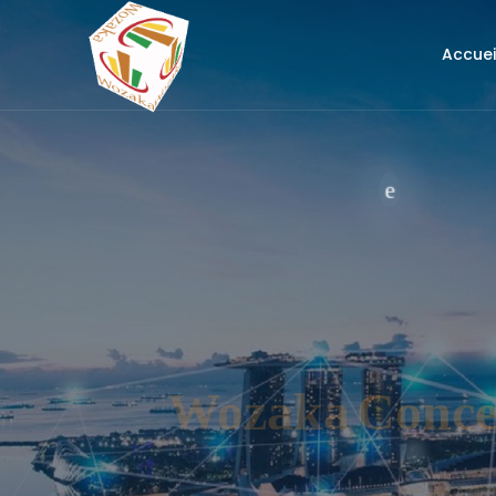
Accuei
Wozaka
Conce