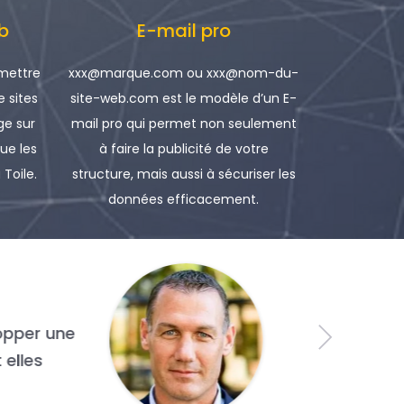
b
E-mail pro
 mettre
xxx@marque.com ou xxx@nom-du-
e sites
site-web.com est le modèle d’un E-
e sur
mail pro qui permet non seulement
que les
à faire la publicité de votre
 Toile.
structure, mais aussi à sécuriser les
données efficacement.
 d’une grande fut la technologie.
e qui différencie une entreprise