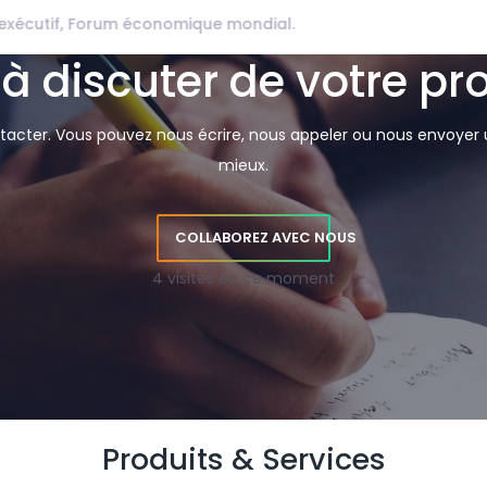
gress -
VP Talent Solutions LinkedIn.
 à discuter de votre pro
acter. Vous pouvez nous écrire, nous appeler ou nous envoyer u
mieux.
COLLABOREZ AVEC NOUS
4 visites en ce moment
Produits & Services