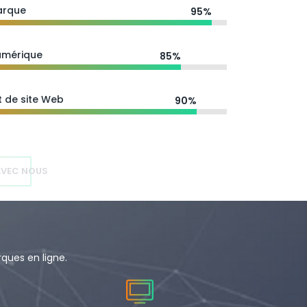
arque
95%
umérique
85%
 de site Web
90%
AVEC NOUS
ques en ligne.