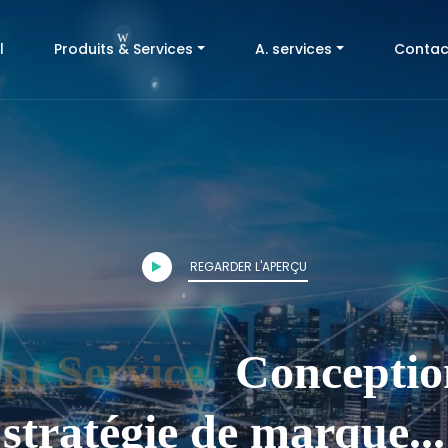
e
(current)
l
Produits & Services
A. services
Contac
c
s
REGARDER L'APERÇU
g
pt Service
,
Conception
r
stratégie de marque...