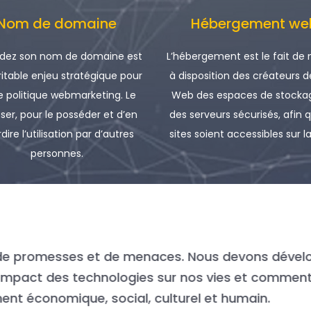
Nom de domaine
Hébergement we
dez son nom de domaine est
L’hébergement est le fait de
ritable enjeu stratégique pour
à disposition des créateurs d
e politique webmarketing. Le
Web des espaces de stockag
ser, pour le posséder et d’en
des serveurs sécurisés, afin 
rdire l’utilisation par d’autres
sites soient accessibles sur la
personnes.
nellement, ce qui sépare les entreprises moyennes
es au milieu de la transformation. Aujourd’hui, c
’une grande c’est le talent !