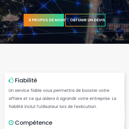
e
À PROPOS DE NOUS
OBTENIR UN DEVIS
Fiabilité
r
Un service fiable vous permettra de booster votre
g
affaire et ce qui aidera à agrandir votre entreprise. La
fiabilité inclut l’utilisateur lors de l’exécution.
Compétence
c