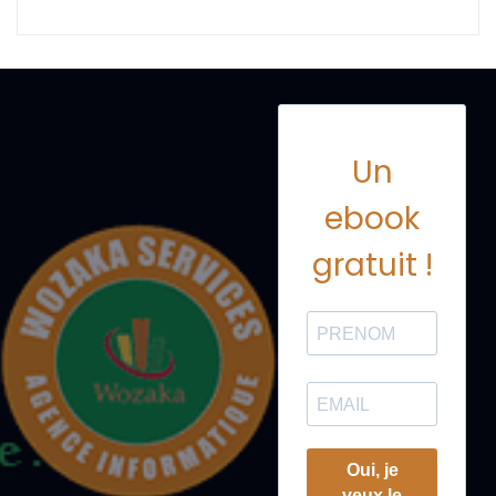
Un
ebook
gratuit !
Oui, je
veux le