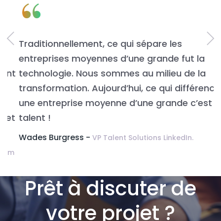
“
Traditionnellement, ce qui sépare les
L
entreprises moyennes d’une grande fut la
n
t
technologie. Nous sommes au milieu de la
v
transformation. Aujourd’hui, ce qui différencie
É
une entreprise moyenne d’une grande c’est le
t
talent !
Wades Burgress -
VP Talent Solutions LinkedIn.
m
Prêt à discuter de
votre projet ?