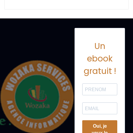
Un
ebook
gratuit !
Oui, je
veux le