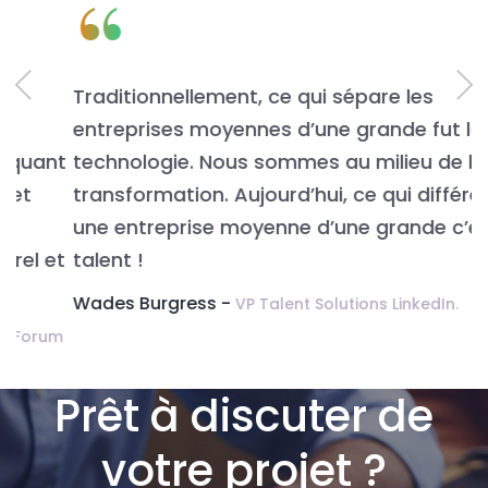
“
Traditionnellement, ce qui sépare les
L
entreprises moyennes d’une grande fut la
n
t
technologie. Nous sommes au milieu de la
v
transformation. Aujourd’hui, ce qui différencie
É
une entreprise moyenne d’une grande c’est le
t
talent !
Wades Burgress -
VP Talent Solutions LinkedIn.
m
Prêt à discuter de
votre projet ?