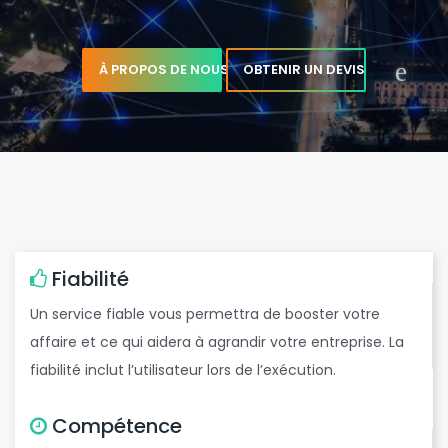
e
b
m
a
i
l
À PROPOS DE NOUS
OBTENIR UN DEVIS
g
c
,
Fiabilité
Un service fiable vous permettra de booster votre
t
affaire et ce qui aidera à agrandir votre entreprise. La
fiabilité inclut l’utilisateur lors de l’exécution.
Compétence