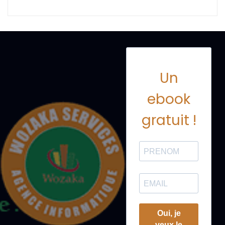
Un
ebook
gratuit !
Oui, je
veux le