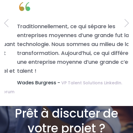
“
Traditionnellement, ce qui sépare les
L
entreprises moyennes d’une grande fut la
n
t
technologie. Nous sommes au milieu de la
v
transformation. Aujourd’hui, ce qui différencie
É
une entreprise moyenne d’une grande c’est le
t
talent !
Wades Burgress -
VP Talent Solutions LinkedIn.
m
Prêt à discuter de
votre projet ?