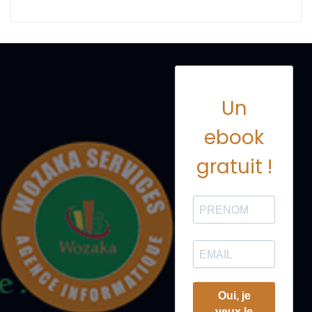
Un
ebook
gratuit !
Oui, je
veux le