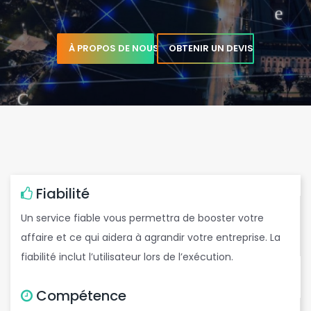
À PROPOS DE NOUS
OBTENIR UN DEVIS
t
b
Fiabilité
Un service fiable vous permettra de booster votre
e
affaire et ce qui aidera à agrandir votre entreprise. La
fiabilité inclut l’utilisateur lors de l’exécution.
Compétence
e