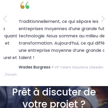
“
Traditionnellement, ce qui sépare les
L
entreprises moyennes d’une grande fut la
n
t
technologie. Nous sommes au milieu de la
v
transformation. Aujourd’hui, ce qui différencie
É
une entreprise moyenne d’une grande c’est le
t
talent !
Wades Burgress -
VP Talent Solutions LinkedIn.
m
Prêt à discuter de
votre projet ?