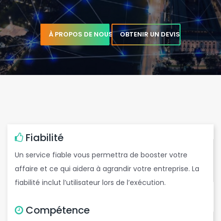
.
e
b
m
a
i
l
p
r
o
.
t
À PROPOS DE NOUS
OBTENIR UN DEVIS
e
r
a
Fiabilité
Un service fiable vous permettra de booster votre
affaire et ce qui aidera à agrandir votre entreprise. La
s
fiabilité inclut l’utilisateur lors de l’exécution.
Compétence