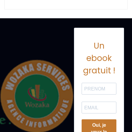
Un
ebook
gratuit !
Oui, je
veux le