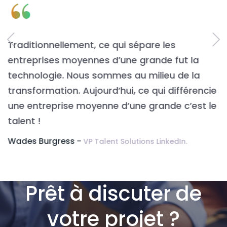
“
Traditionnellement, ce qui sépare les
L
entreprises moyennes d’une grande fut la
n
t
technologie. Nous sommes au milieu de la
v
transformation. Aujourd’hui, ce qui différencie
É
une entreprise moyenne d’une grande c’est le
t
talent !
Wades Burgress -
VP Talent Solutions LinkedIn.
m
Prêt à discuter de
votre projet ?