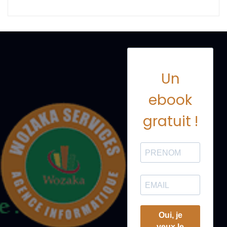
Un
ebook
gratuit !
Oui, je
veux le