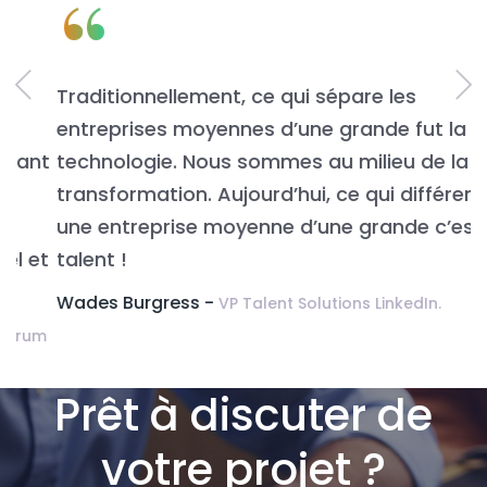
“
Traditionnellement, ce qui sépare les
L
entreprises moyennes d’une grande fut la
n
t
technologie. Nous sommes au milieu de la
v
transformation. Aujourd’hui, ce qui différencie
É
une entreprise moyenne d’une grande c’est le
t
talent !
Wades Burgress -
VP Talent Solutions LinkedIn.
m
Prêt à discuter de
votre projet ?