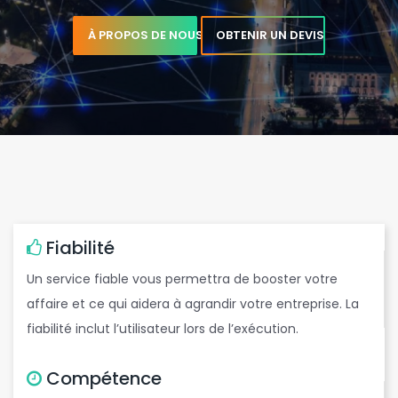
e
b
m
a
i
l
p
À PROPOS DE NOUS
OBTENIR UN DEVIS
e
Fiabilité
b
Un service fiable vous permettra de booster votre
,
affaire et ce qui aidera à agrandir votre entreprise. La
fiabilité inclut l’utilisateur lors de l’exécution.
Compétence