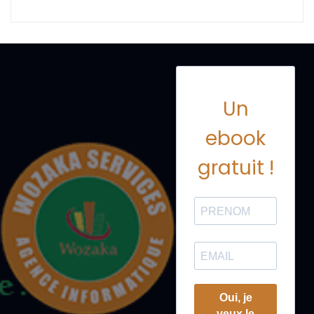
Un
ebook
gratuit !
Oui, je
veux le