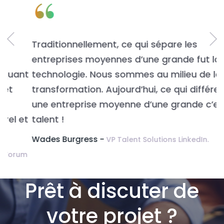
“
Traditionnellement, ce qui sépare les
L
entreprises moyennes d’une grande fut la
n
t
technologie. Nous sommes au milieu de la
v
transformation. Aujourd’hui, ce qui différencie
É
une entreprise moyenne d’une grande c’est le
t
talent !
Wades Burgress -
VP Talent Solutions LinkedIn.
m
Prêt à discuter de
votre projet ?