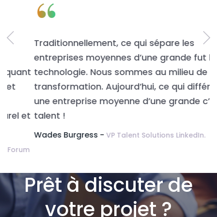
“
Traditionnellement, ce qui sépare les
L
entreprises moyennes d’une grande fut la
n
t
technologie. Nous sommes au milieu de la
v
transformation. Aujourd’hui, ce qui différencie
É
une entreprise moyenne d’une grande c’est le
t
talent !
Wades Burgress -
VP Talent Solutions LinkedIn.
m
Prêt à discuter de
votre projet ?