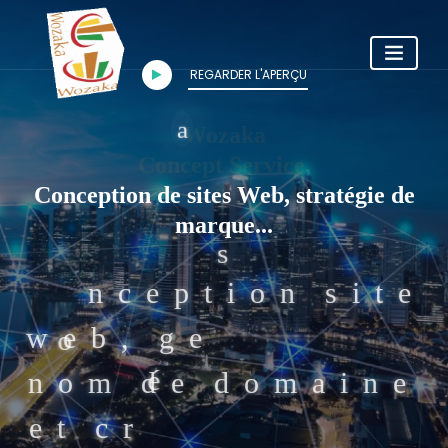
p
r
m
s
REGARDER L'APERÇU
Wozaka
Conception de sites Web,
stratégie de marque...
C
o
n
c
e
p
t
i
o
n
,
g
e
s
t
i
o
n
d
e
o
n
o
m
d
e
d
c
r
é
a
t
i
o
n
d
e
w
t
e
b
m
a
i
l