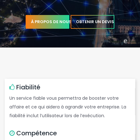
b
À PROPOS DE NOUS
OBTENIR UN DEVIS
e
w
Fiabilité
e
Un service fiable vous permettra de booster votre
e
affaire et ce qui aidera à agrandir votre entreprise. La
fiabilité inclut l’utilisateur lors de l’exécution.
Compétence