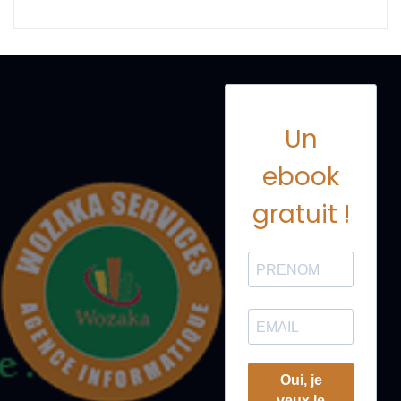
Un
ebook
gratuit !
Oui, je
veux le