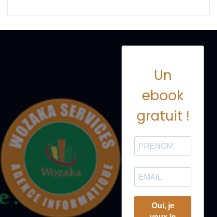
Un
ebook
gratuit !
Oui, je
veux le