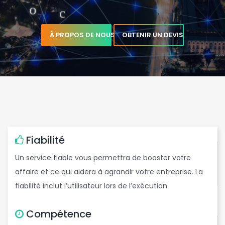
À PROPOS DE NOUS
OBTENIR UN DEVIS
é
g
Fiabilité
e
c
Un service fiable vous permettra de booster votre
affaire et ce qui aidera à agrandir votre entreprise. La
fiabilité inclut l’utilisateur lors de l’exécution.
Compétence
r