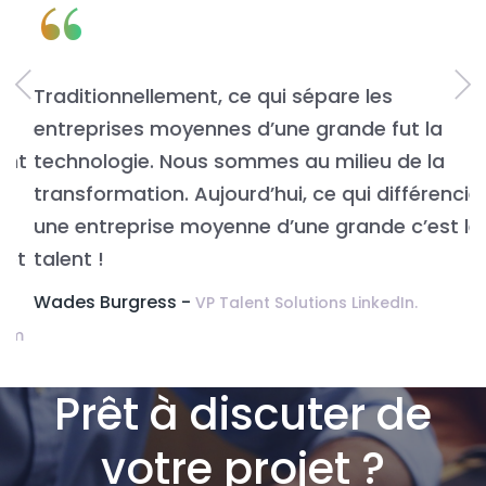
“
Traditionnellement, ce qui sépare les
L
entreprises moyennes d’une grande fut la
n
t
technologie. Nous sommes au milieu de la
v
transformation. Aujourd’hui, ce qui différencie
É
une entreprise moyenne d’une grande c’est le
t
talent !
Wades Burgress -
VP Talent Solutions LinkedIn.
m
Prêt à discuter de
votre projet ?