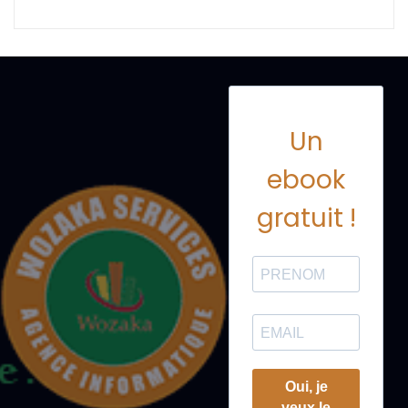
Un
ebook
gratuit !
Oui, je
veux le