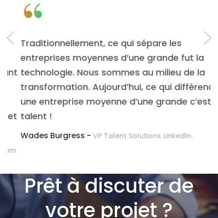
“
Traditionnellement, ce qui sépare les
L
entreprises moyennes d’une grande fut la
n
t
technologie. Nous sommes au milieu de la
v
transformation. Aujourd’hui, ce qui différencie
É
une entreprise moyenne d’une grande c’est le
t
talent !
Wades Burgress -
VP Talent Solutions LinkedIn.
m
Prêt à discuter de
votre projet ?