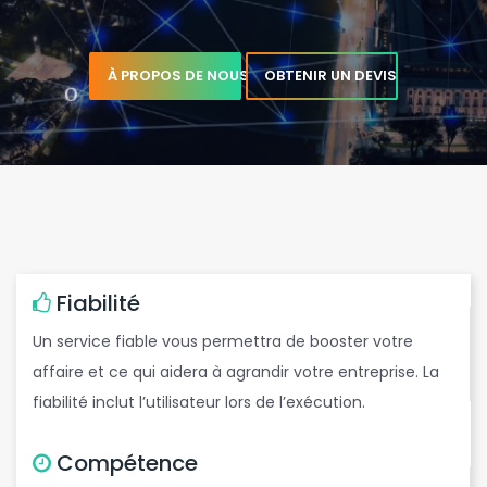
À PROPOS DE NOUS
OBTENIR UN DEVIS
t
b
Fiabilité
Un service fiable vous permettra de booster votre
e
affaire et ce qui aidera à agrandir votre entreprise. La
fiabilité inclut l’utilisateur lors de l’exécution.
Compétence
e