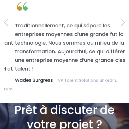
“
Traditionnellement, ce qui sépare les
L
entreprises moyennes d’une grande fut la
n
t
technologie. Nous sommes au milieu de la
v
transformation. Aujourd’hui, ce qui différencie
É
une entreprise moyenne d’une grande c’est le
t
talent !
Wades Burgress -
VP Talent Solutions LinkedIn.
m
Prêt à discuter de
votre projet ?