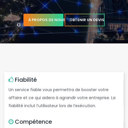
À PROPOS DE NOUS
OBTENIR UN DEVIS
e
,
Fiabilité
Un service fiable vous permettra de booster votre
affaire et ce qui aidera à agrandir votre entreprise. La
b
e
fiabilité inclut l’utilisateur lors de l’exécution.
t
Compétence