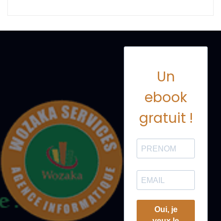
Un
ebook
gratuit !
Oui, je
veux le