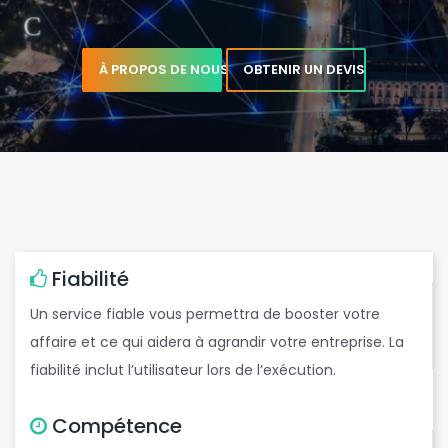
À PROPOS DE NOUS
OBTENIR UN DEVIS
e
e
e
Fiabilité
Un service fiable vous permettra de booster votre
affaire et ce qui aidera à agrandir votre entreprise. La
w
fiabilité inclut l’utilisateur lors de l’exécution.
Compétence