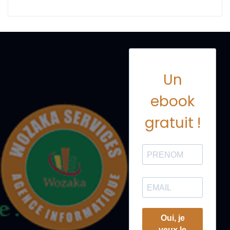
Un
ebook
gratuit !
Oui, je
veux le