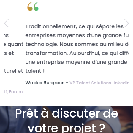
“
Traditionnellement, ce qui sépare les
L
entreprises moyennes d’une grande fut la
n
t
technologie. Nous sommes au milieu de la
v
transformation. Aujourd’hui, ce qui différencie
É
une entreprise moyenne d’une grande c’est le
t
talent !
Wades Burgress -
VP Talent Solutions LinkedIn.
m
Prêt à discuter de
votre projet ?