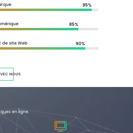
arque
95%
umérique
85%
 de site Web
90%
AVEC NOUS
ques en ligne.