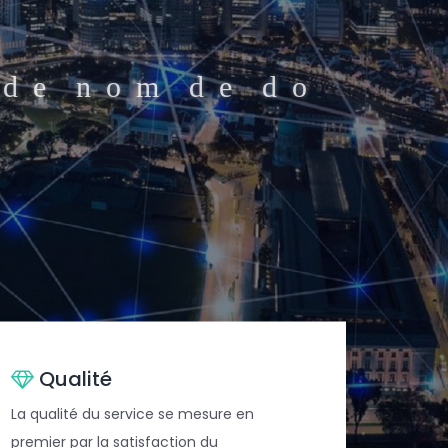
d
e
n
o
m
d
e
d
o
a
i
l
p
r
o
.
.
Qualité
La qualité du service se mesure en
premier par la satisfaction du