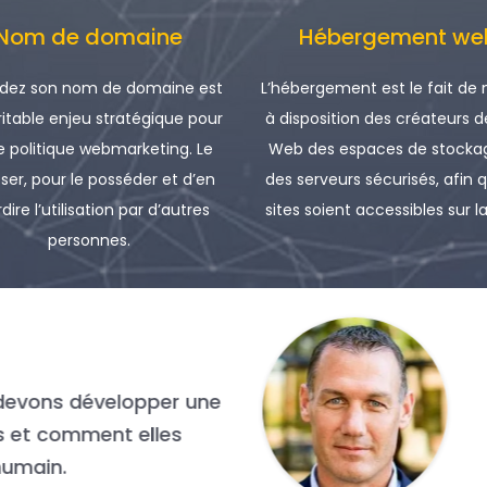
Nom de domaine
Hébergement we
dez son nom de domaine est
L’hébergement est le fait de
ritable enjeu stratégique pour
à disposition des créateurs d
e politique webmarketing. Le
Web des espaces de stockag
ser, pour le posséder et d’en
des serveurs sécurisés, afin 
rdire l’utilisation par d’autres
sites soient accessibles sur la
personnes.
nellement, ce qui sépare les entreprises moyennes
es au milieu de la transformation. Aujourd’hui, c
’une grande c’est le talent !