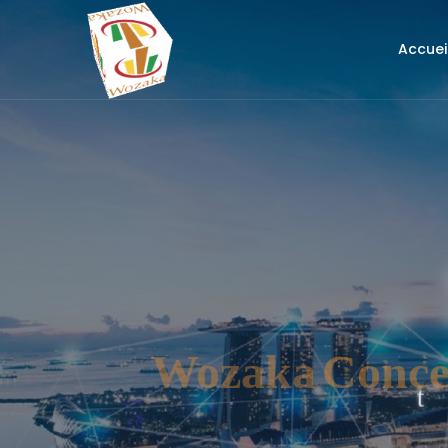
Accuei
t
e
Wozaka
Concept S