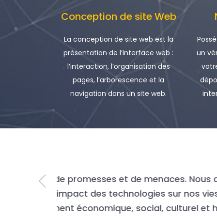
Conception de site Web
La conception de site web est la
Possé
présentation de l’interface web :
un vé
l’interaction, l’organisation des
votr
pages, l’arborescence et la
dépo
navigation dans un site web.
inte
“
lopper une
Tradition
 elles
Nous somm
moyenne d