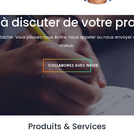
gress -
VP Talent Solutions LinkedIn.
 à discuter de votre pro
acter. Vous pouvez nous écrire, nous appeler ou nous envoyer u
mieux.
COLLABOREZ AVEC NOUS
4 visites en ce moment
Produits & Services