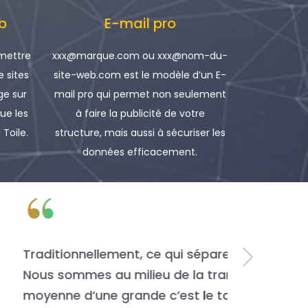
b
E-mail pro
 mettre
xxx@marque.com ou xxx@nom-du-
e sites
site-web.com est le modèle d’un E-
e sur
mail pro qui permet non seulement
que les
à faire la publicité de votre
 Toile.
structure, mais aussi à sécuriser les
données efficacement.
 d’une grande fut la technologie.
e qui différencie une entreprise