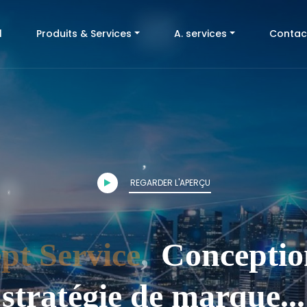
(current)
l
Produits & Services
A. services
Contac
,
b
REGARDER L'APERÇU
ervice
,
Conception
stratégie de marque...