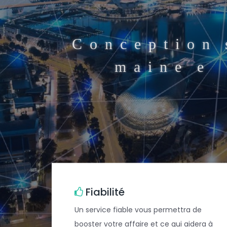
C
o
n
c
e
p
t
i
o
n
m
a
i
n
e
Fiabilité
Un service fiable vous permettra de
booster votre affaire et ce qui aidera à