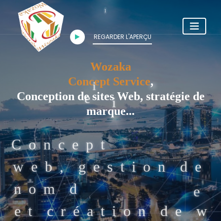
REGARDER L'APERÇU
Wozaka
Concept Service
,
Conception de sites Web, stratégie de
marque...
o
o
p
t
i
o
n
s
i
t
e
e
w
e
b
,
g
e
s
t
i
d
e
d
o
m
a
i
n
e
m
i
e
t
c
r
é
a
t