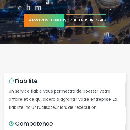
b
m
a
i
l
p
r
o
.
.
.
À PROPOS DE NOUS
OBTENIR UN DEVIS
o
e
c
o
Fiabilité
Un service fiable vous permettra de booster votre
affaire et ce qui aidera à agrandir votre entreprise. La
n
fiabilité inclut l’utilisateur lors de l’exécution.
Compétence
w
n