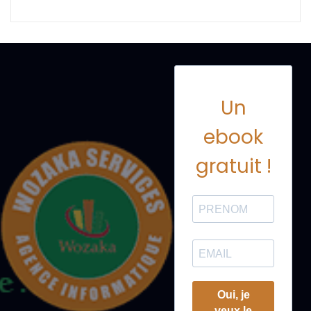
Un
ebook
gratuit !
Oui, je
veux le