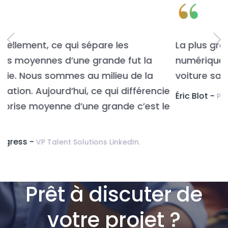
“
La plus grande difficulté de la transformation
I
numérique, c’est de changer la roue de la
voiture sans l’arrêter.
d
e
à
Éric Blot -
Président, Awak’IT (Forum CXP, juin 2016).
e
c
e
K
é
Prêt à discuter de
votre projet ?