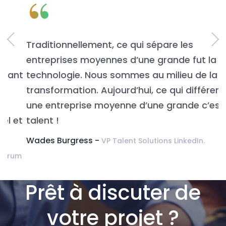
“
Traditionnellement, ce qui sépare les
L
entreprises moyennes d’une grande fut la
n
t
technologie. Nous sommes au milieu de la
v
transformation. Aujourd’hui, ce qui différencie
É
une entreprise moyenne d’une grande c’est le
t
talent !
Wades Burgress -
VP Talent Solutions LinkedIn.
m
Prêt à discuter de
votre projet ?