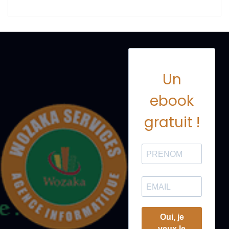
Un
ebook
gratuit !
Oui, je
veux le