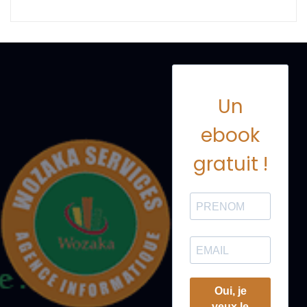
Un
ebook
gratuit !
Oui, je
veux le