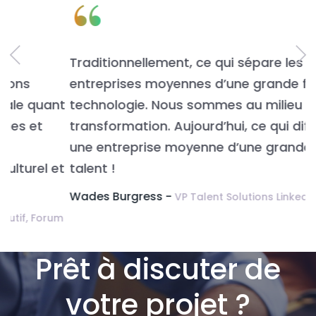
“
Traditionnellement, ce qui sépare les
L
entreprises moyennes d’une grande fut la
n
t
technologie. Nous sommes au milieu de la
v
transformation. Aujourd’hui, ce qui différencie
É
une entreprise moyenne d’une grande c’est le
t
talent !
Wades Burgress -
VP Talent Solutions LinkedIn.
m
Prêt à discuter de
votre projet ?