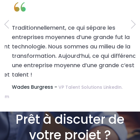
“
Traditionnellement, ce qui sépare les
L
entreprises moyennes d’une grande fut la
n
t
technologie. Nous sommes au milieu de la
v
transformation. Aujourd’hui, ce qui différencie
É
une entreprise moyenne d’une grande c’est le
t
talent !
Wades Burgress -
VP Talent Solutions LinkedIn.
m
Prêt à discuter de
votre projet ?