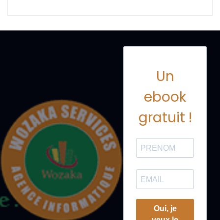
Un
ebook
gratuit !
Oui, je
veux le