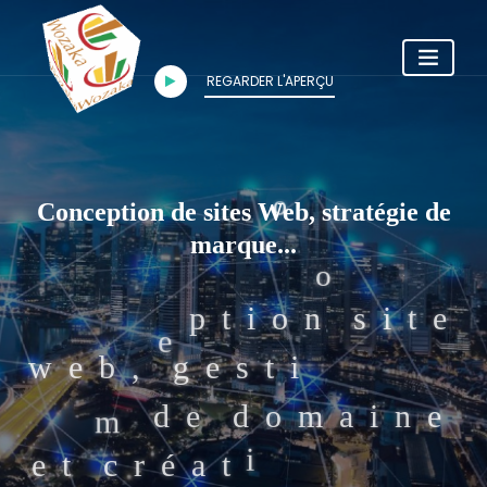
.
e
REGARDER L'APERÇU
Wozaka
Conception de
n
sites Web, stratégie de marque...
C
o
n
c
e
p
t
i
o
n
s
i
t
s
t
i
o
n
d
e
e
o
i
n
o
m
d
e
d
o
m
a
é
a
t
i
o
n
d
e
w
e
b
m
a
i
l
p
r