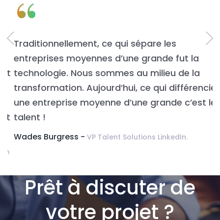
“
Traditionnellement, ce qui sépare les
L
entreprises moyennes d’une grande fut la
n
t
technologie. Nous sommes au milieu de la
v
transformation. Aujourd’hui, ce qui différencie
É
une entreprise moyenne d’une grande c’est le
t
talent !
Wades Burgress -
VP Talent Solutions LinkedIn.
m
Prêt à discuter de
votre projet ?