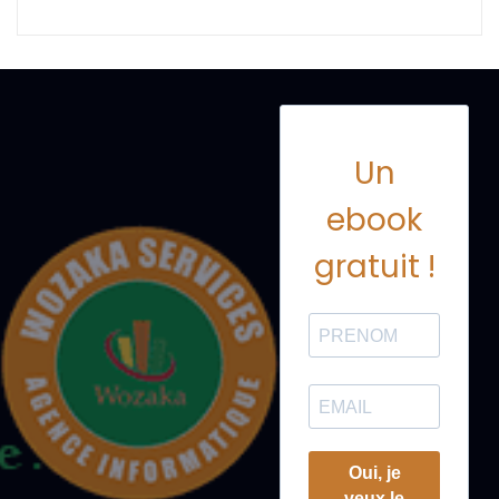
Un
ebook
gratuit !
Oui, je
veux le