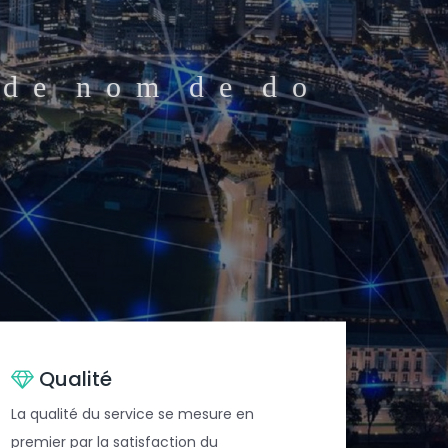
.
d
e
n
o
m
d
e
d
o
a
i
l
p
r
o
.
Qualité
La qualité du service se mesure en
premier par la satisfaction du