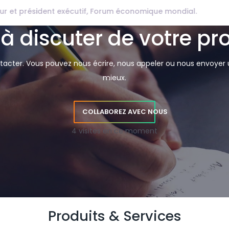
gress -
VP Talent Solutions LinkedIn.
 à discuter de votre pro
acter. Vous pouvez nous écrire, nous appeler ou nous envoyer u
mieux.
COLLABOREZ AVEC NOUS
4 visites en ce moment
Produits & Services