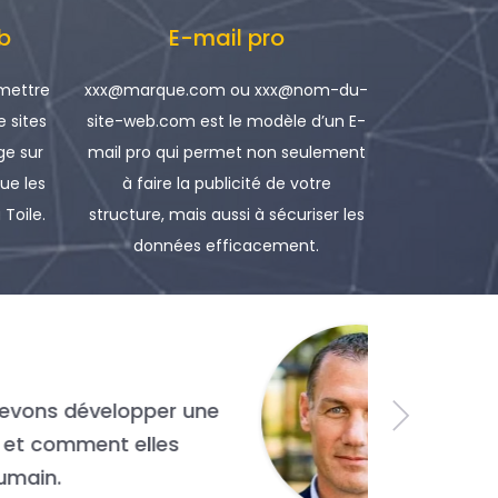
b
E-mail pro
 mettre
xxx@marque.com ou xxx@nom-du-
e sites
site-web.com est le modèle d’un E-
e sur
mail pro qui permet non seulement
que les
à faire la publicité de votre
 Toile.
structure, mais aussi à sécuriser les
données efficacement.
 d’une grande fut la technologie.
e qui différencie une entreprise