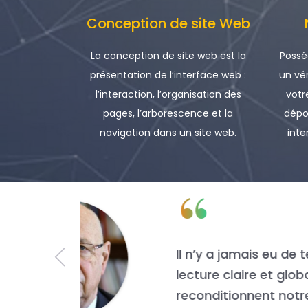
Conception de site Web
La conception de site web est la
Possé
présentation de l’interface web :
un vé
l’interaction, l’organisation des
votr
pages, l’arborescence et la
dépo
navigation dans un site web.
inte
“
lopper une
Tradition
 elles
Nous somm
moyenne d