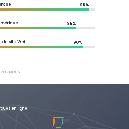
arque
95%
umérique
85%
 de site Web
90%
AVEC NOUS
ques en ligne.