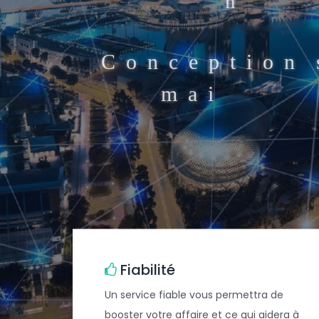
C
o
n
c
e
p
t
i
o
n
e
m
a
i
n
Fiabilité
Un service fiable vous permettra de
booster votre affaire et ce qui aidera à