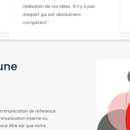
réalisation de vos idées. “Il n’y a pas
s
r
d’expert qui soit absolument
compétent.”
e
é
 une
communication de référence
ommunication interne ou
pour être sûr que notre