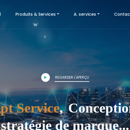
(current)
l
Produits & Services
A. services
Contac
b
,
REGARDER L'APERÇU
e
ce
,
Conception 
stratégie de marque...