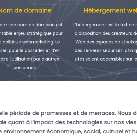
Nom de domaine
Hébergement we
dez son nom de domaine est
L’hébergement est le fait de
ritable enjeu stratégique pour
à disposition des créateurs d
e politique webmarketing. Le
Web des espaces de stockag
ser, pour le posséder et d’en
des serveurs sécurisés, afin 
rdire l’utilisation par d’autres
sites soient accessibles sur la
personnes.
nellement, ce qui sépare les entreprises moyennes
es au milieu de la transformation. Aujourd’hui, c
’une grande c’est le talent !