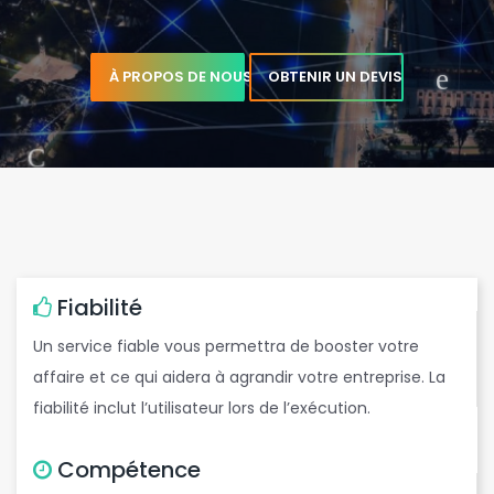
À PROPOS DE NOUS
OBTENIR UN DEVIS
t
e
Fiabilité
b
Un service fiable vous permettra de booster votre
affaire et ce qui aidera à agrandir votre entreprise. La
fiabilité inclut l’utilisateur lors de l’exécution.
Compétence
e