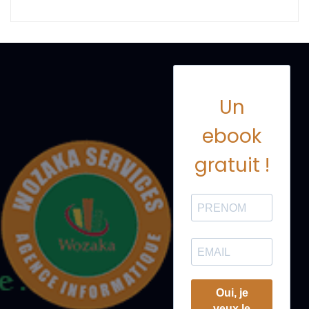
Un
ebook
gratuit !
Oui, je
veux le