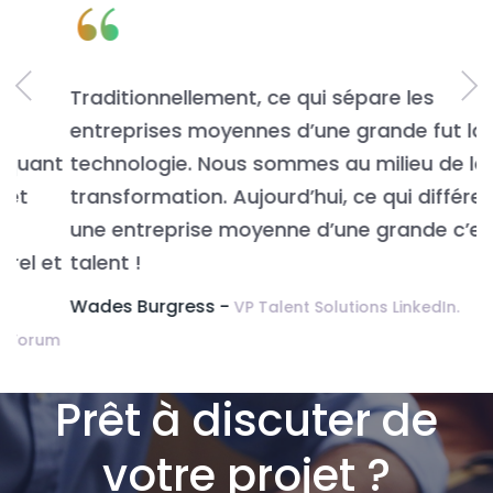
“
Traditionnellement, ce qui sépare les
L
entreprises moyennes d’une grande fut la
n
t
technologie. Nous sommes au milieu de la
v
transformation. Aujourd’hui, ce qui différencie
É
une entreprise moyenne d’une grande c’est le
t
talent !
Wades Burgress -
VP Talent Solutions LinkedIn.
m
Prêt à discuter de
votre projet ?