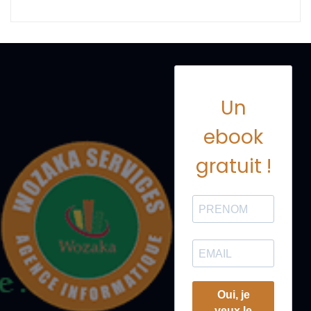
Un
ebook
gratuit !
Oui, je
veux le