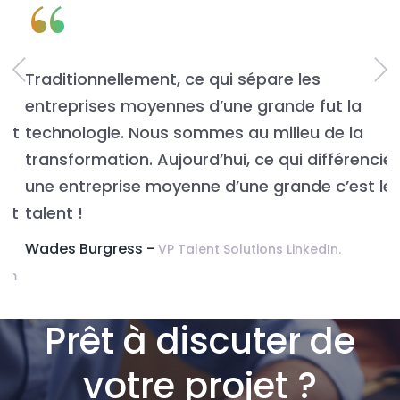
“
Traditionnellement, ce qui sépare les
L
entreprises moyennes d’une grande fut la
n
t
technologie. Nous sommes au milieu de la
v
transformation. Aujourd’hui, ce qui différencie
É
une entreprise moyenne d’une grande c’est le
t
talent !
Wades Burgress -
VP Talent Solutions LinkedIn.
m
Prêt à discuter de
votre projet ?