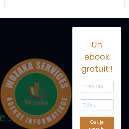
Un
ebook
gratuit !
Oui, je
veux le