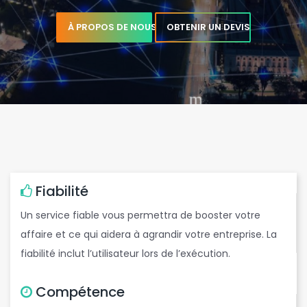
e
b
m
a
i
l
p
r
o
.
.
.
o
À PROPOS DE NOUS
OBTENIR UN DEVIS
e
e
Fiabilité
Un service fiable vous permettra de booster votre
C
affaire et ce qui aidera à agrandir votre entreprise. La
fiabilité inclut l’utilisateur lors de l’exécution.
d
Compétence