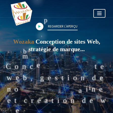
REGARDER L'APERÇU
Wozaka
i
Concept Service
,
Conception de sites Web, stratégie de
o
marque...
a
n
c
e
p
t
i
o
n
s
i
t
e
s
w
e
b
,
g
e
n
o
m
d
e
d
o
m
a
i
n
e
é
e
t
c
r
w