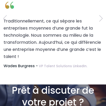
“
Traditionnellement, ce qui sépare les
L
entreprises moyennes d’une grande fut la
n
t
technologie. Nous sommes au milieu de la
v
transformation. Aujourd’hui, ce qui différencie
É
une entreprise moyenne d’une grande c’est le
t
talent !
Wades Burgress -
VP Talent Solutions LinkedIn.
m
Prêt à discuter de
votre projet ?